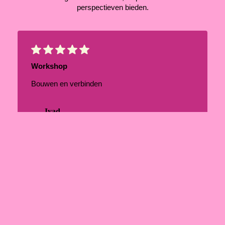
perspectieven bieden.
Workshop
Bouwen en verbinden
Iyad
Deelnemer aan de workshop bouwen:
“Ik dank jullie allen voor deze
bijzondere ervaring (), ze heeft me
werkelijk geholpen…