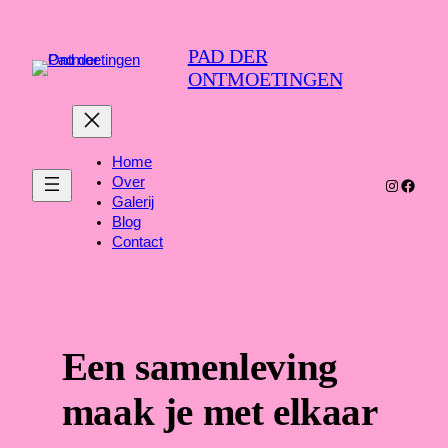
Ga
naar
PAD DER
de
ONTMOETINGEN
inhoud
Home
Over
Instagra
Faceb
Galerij
Blog
Contact
Een samenleving
maak je met elkaar